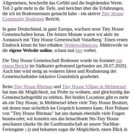
Allgemeinen, beschreibt das Gefühl und die begleitenden Werte.
Teil 2 geht mehr in die Tiefe, und berichtet über die Erfahrungen,
die ich im Bodenseeraum gemacht habe - ein aktiver
Tiny House
Community Bodensee
Bericht.
In ganz Deutschland, in ganz Europa, wachsen neue Tiny House
Gemeinschaften heran. Die letzten Monate waren wir aktiv im
Austausch mit 'Tiny House Gemeinschaft Vorarlberg.' Einen ersten
Eindruck könnt ihr hier erhalten:
Weiterwohnen.eu
. Mittlerweile ist
die
eigene Website online
, schaut mal
hier
vorbei.
Die Tiny House Gemeinschaft Bodensee wurde im Sommer
mit
einem Bericht
im Südkurier gefeatured [gefunden am 28.07.2020].
Auch hier wird stetig an weiteren Ideen und Realisierung der
Gemeinschaftsidee inklusive Grundstück gearbeitet.
Beim
Tiny House Rheinau
und
Tiny House Village in Mehlmeisel
hat man die Möglichkeit, zur Probe zu wohnen, und gleichzeitig das
Gemeinschaftsgefühl zu erleben. Bei beiden Locations gibt es mehr
als ein Tiny House, in Mehlmeisel leben viele Tiny House Besitzer,
mit denen man sicherlich ins Gespräch kommen kann. Herr Puhane
von "Tiny House Rheinau" hat uns damals ebenfalls viele Fragen
beantwortet, wir konnten uns das benachbarte 9m-Tiny House
anschauen (danke für die Gastfreundschaft an unsere Nachbar-
Feriengäste ;-)) und bekamen sogar die Möglichkeit, einen Blick in