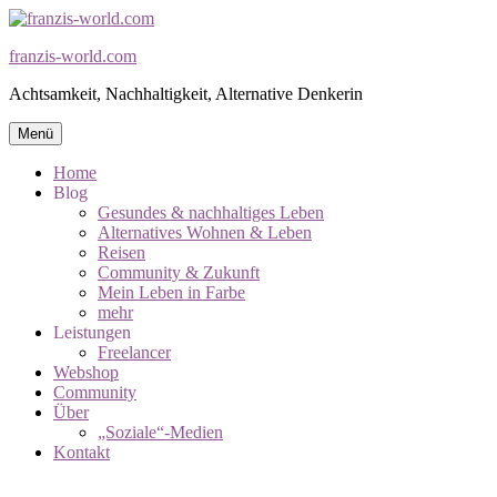
Zum
Inhalt
franzis-world.com
springen
Achtsamkeit, Nachhaltigkeit, Alternative Denkerin
Menü
Home
Blog
Gesundes & nachhaltiges Leben
Alternatives Wohnen & Leben
​Reisen
​Community & Zukunft
Mein Leben in Farbe
mehr
Leistungen
Freelancer
Webshop
Community
Über
„Soziale“-Medien
Kontakt