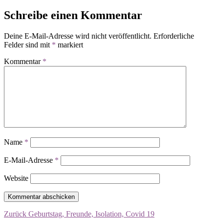
Schreibe einen Kommentar
Deine E-Mail-Adresse wird nicht veröffentlicht.
Erforderliche
Felder sind mit
*
markiert
Kommentar
*
Name
*
E-Mail-Adresse
*
Website
Beitragsnavigation
Vorheriger
Zurück
Geburtstag, Freunde, Isolation, Covid 19