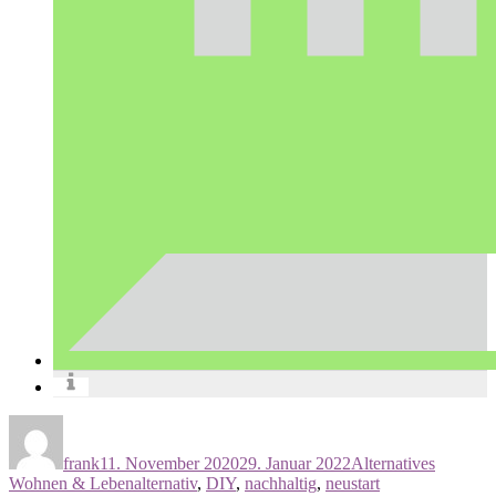
Autor
Veröffentlicht
Kategorien
am
frank
11. November 2020
29. Januar 2022
Alternatives
Schlagwörter
Wohnen & Leben
alternativ
,
DIY
,
nachhaltig
,
neustart