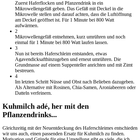
Zuerst Haferflocken und Pfanzendrink in ein
Mikrowellengefäß geben. Das Gefäß mit Deckel in die
Mikrowelle stellen und darauf achten, dass die Luftöffnung
am Deckel geöffnet ist. Für 1 Minute bei 800 Watt
aufwärmen.
2
Mikrowellengefäß entnehmen, kurz umrühren und noch
einmal für 1 Minute bei 800 Watt laufen lassen.
3
Nun ist bereits Haferschleim entstanden, etwas
Agavendicksafthinzugeben und erneut umrühren. Die
Grundmasse auf einem Suppenteller anrichten und mit Zimt
bestreuen.
4
Im letzten Schritt Nüsse und Obst nach Belieben dazugeben.
Als Alternative mit Rosinen, Chia-Samen, Aroniabeeren oder
Datteln verfeinern.
Kuhmilch adé, her mit den
Pflanzendrinks...
Gleichzeitig mit der Neuentdeckung des Haferschleimes entschieden
wir uns auch, einen passenden Ersatz für Kuhmilch zu finden.
Motivation und Gründe für eine Umstellung gibt es viele, die ich