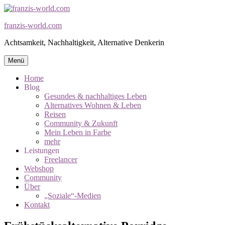
Zum
Inhalt
franzis-world.com
springen
Achtsamkeit, Nachhaltigkeit, Alternative Denkerin
Menü
Home
Blog
Gesundes & nachhaltiges Leben
Alternatives Wohnen & Leben
​Reisen
​Community & Zukunft
Mein Leben in Farbe
mehr
Leistungen
Freelancer
Webshop
Community
Über
„Soziale“-Medien
Kontakt