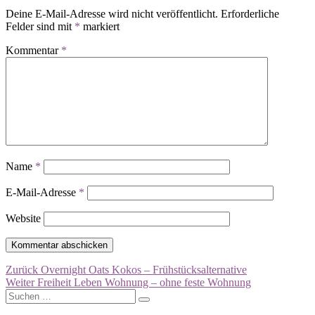
Deine E-Mail-Adresse wird nicht veröffentlicht.
Erforderliche
Felder sind mit
*
markiert
Kommentar
*
Name
*
E-Mail-Adresse
*
Website
Beitragsnavigation
Vorheriger
Zurück
Overnight Oats Kokos – Frühstücksalternative
Nächster
Beitrag:
Weiter
Freiheit Leben Wohnung – ohne feste Wohnung
Suchen
Beitrag:
Suchen
nach: