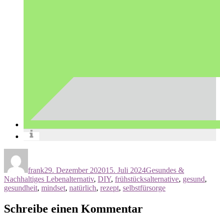
Autor
Veröffentlicht
Kategorien
am
frank
29. Dezember 2020
15. Juli 2024
Gesundes &
Schlagwörter
Nachhaltiges Leben
alternativ
,
DIY
,
frühstücksalternative
,
gesund
,
gesundheit
,
mindset
,
natürlich
,
rezept
,
selbstfürsorge
Schreibe einen Kommentar