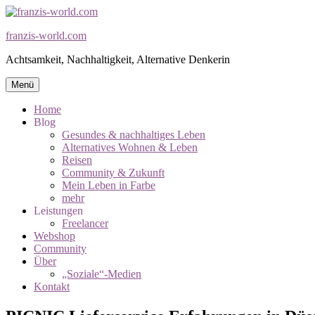
Zum
Inhalt
franzis-world.com
springen
Achtsamkeit, Nachhaltigkeit, Alternative Denkerin
Menü
Home
Blog
Gesundes & nachhaltiges Leben
Alternatives Wohnen & Leben
​Reisen
​Community & Zukunft
Mein Leben in Farbe
mehr
Leistungen
Freelancer
Webshop
Community
Über
„Soziale“-Medien
Kontakt